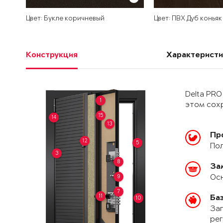
Цвет: Букле коричневый
Цвет: ПВХ Дуб коньяк
Конструкция
Характеристи
Delta PRO
1
этом сохр
15
14
13
Пр
12
5
Пол
3
8
За
Осн
9
7
11
Ба
10
Зап
рег