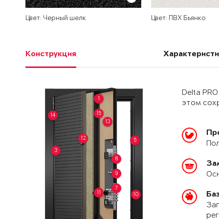
Цвет: Черный шелк
Цвет: ПВХ Бьянко
Конструкция
Характеристи
Delta PRO
1
этом сохр
15
14
13
Пр
12
5
Пол
3
8
За
Осн
9
7
11
Ба
10
Зап
рег