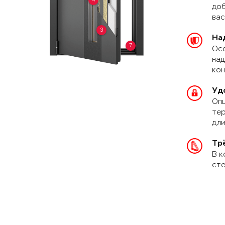
доб
вас
3
На
7
Осо
над
кон
Уд
Опц
тер
дли
Тр
В к
сте