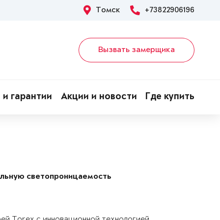
Томск
+73822906196
Вызвать замерщика
 и гарантии
Акции и новости
Где купить
альную светопроницаемость
рей Torex с инновационной технологией