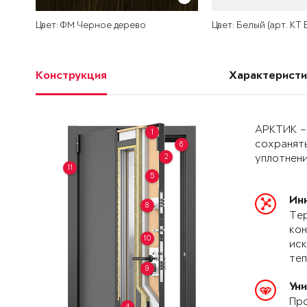
Цвет: ФМ Черное дерево
Цвет: Белый (арт. КТ
Конструкция
Характеристи
АРКТИК –
1
сохранять
6
2
уплотнени
11
5
Ин
8
Тер
кон
10
иск
теп
9
Ун
Про
4