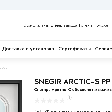
Официальный дилер завода Torex в Томске
Доставка и установка
Сертификаты
Сервис
ерево
SNEGIR ARCTIC-S PP
Снегирь Арктик-С обеспечит максим
АРКТИК – новое поколение уличных две