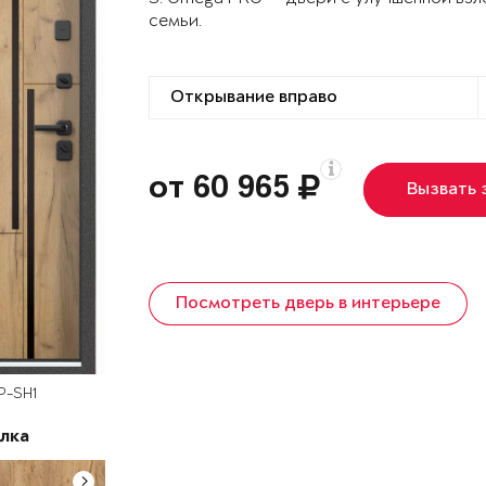
семьи.
от 60 965
Вызвать
Посмотреть дверь в интерьере
P-SH1
лка