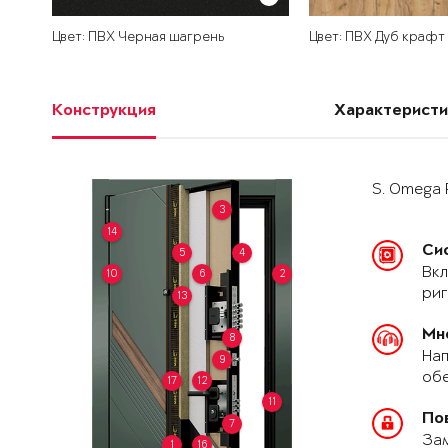
Цвет: ПВХ Черная шагрень
Цвет: ПВХ Дуб крафт
Конструкция
Характеристи
S. Omega 
3
14
Си
5
4
Вкл
10
6
2
риг
13
Мн
8
Нап
9
обе
17
12
11
По
7
За
1
16